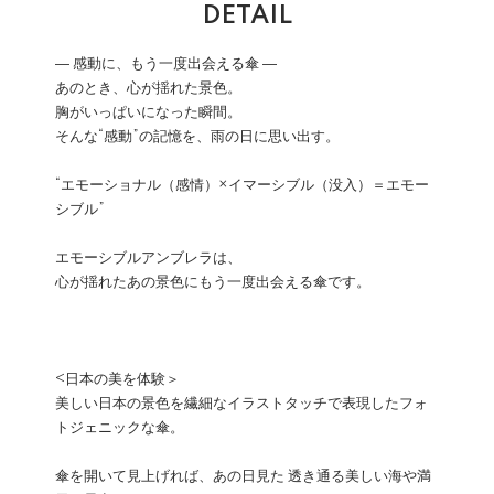
DETAIL
― 感動に、もう一度出会える傘 ―
あのとき、心が揺れた景色。
胸がいっぱいになった瞬間。
そんな“感動”の記憶を、雨の日に思い出す。
“エモーショナル（感情）×イマーシブル（没入）＝エモー
シブル”
エモーシブルアンブレラは、
心が揺れたあの景色にもう一度出会える傘です。
<日本の美を体験＞
美しい日本の景色を繊細なイラストタッチで表現したフォ
トジェニックな傘。
傘を開いて見上げれば、あの日見た 透き通る美しい海や満