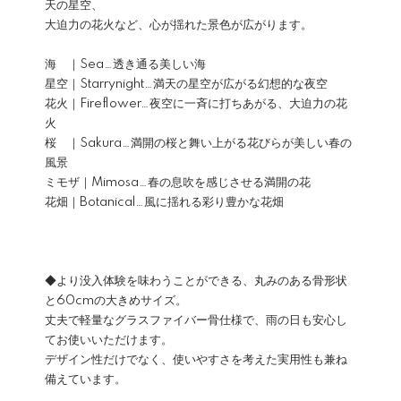
天の星空、
大迫力の花火など、心が揺れた景色が広がります。
海 ｜Sea…透き通る美しい海
星空｜Starrynight…満天の星空が広がる幻想的な夜空
花火｜Fireflower…夜空に一斉に打ちあがる、大迫力の花
火
桜 ｜Sakura…満開の桜と舞い上がる花びらが美しい春の
風景
ミモザ｜Mimosa…春の息吹を感じさせる満開の花
花畑｜Botanical…風に揺れる彩り豊かな花畑
◆より没入体験を味わうことができる、丸みのある骨形状
と60cmの大きめサイズ。
丈夫で軽量なグラスファイバー骨仕様で、雨の日も安心し
てお使いいただけます。
デザイン性だけでなく、使いやすさを考えた実用性も兼ね
備えています。