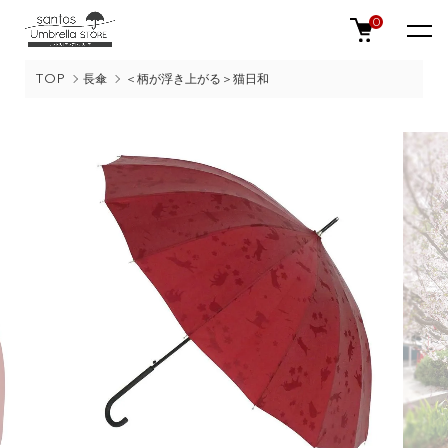
0
TOP
長傘
＜柄が浮き上がる＞猫日和