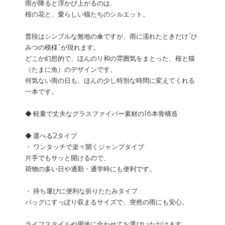
雨が降ると浮かび上がるのは、
桜の花と、愛らしい猫たちのシルエット。
普段はシンプルな無地の傘ですが、雨に濡れたときだけ“ひ
みつの模様”が現れます。
どこか幻想的で、ほんのり和の雰囲気をまとった、桜と猫
（たまに魚）のデザインです。
何気ない雨の日も、ほんの少し特別な時間に変えてくれる
一本です。
◆ 軽量で丈夫なグラスファイバー素材の16本骨構造
◆ 選べる2タイプ
・ ワンタッチで楽々開くジャンプタイプ
片手でもサッと開けるので、
荷物の多い日や通勤・通学時にも便利です。
・ 持ち運びに便利な折りたたみタイプ
バッグにすっぽり収まるサイズで、突然の雨にも安心。
ライフスタイルや用途に合わせてお選びいただけます。