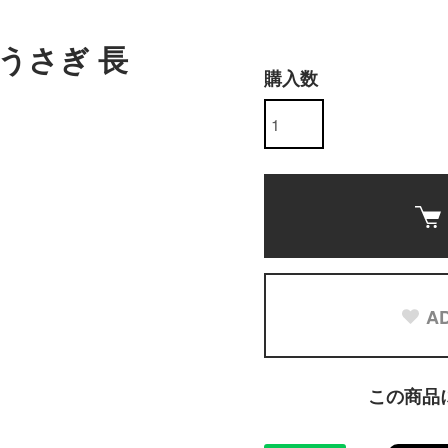
うさぎ 長
購入数
AD
この商品