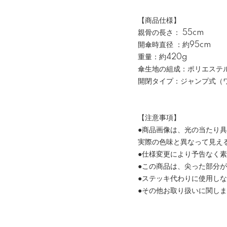
【商品仕様】
親骨の長さ： 55cm
開傘時直径 ：約95cm
重量：約420g
傘生地の組成：ポリエステ
開閉タイプ：ジャンプ式（
【注意事項】
●商品画像は、光の当たり
実際の色味と異なって見え
●仕様変更により予告なく
●この商品は、尖った部分
●ステッキ代わりに使用し
●その他お取り扱いに関し