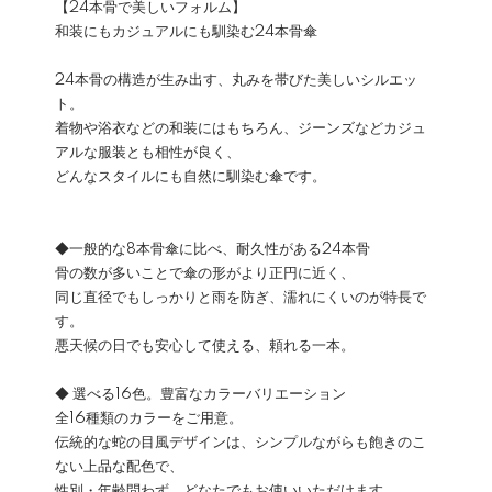
【24本骨で美しいフォルム】
和装にもカジュアルにも馴染む24本骨傘
24本骨の構造が生み出す、丸みを帯びた美しいシルエッ
ト。
着物や浴衣などの和装にはもちろん、ジーンズなどカジュ
アルな服装とも相性が良く、
どんなスタイルにも自然に馴染む傘です。
◆一般的な8本骨傘に比べ、耐久性がある24本骨
骨の数が多いことで傘の形がより正円に近く、
同じ直径でもしっかりと雨を防ぎ、濡れにくいのが特長で
す。
悪天候の日でも安心して使える、頼れる一本。
◆ 選べる16色。豊富なカラーバリエーション
全16種類のカラーをご用意。
伝統的な蛇の目風デザインは、シンプルながらも飽きのこ
ない上品な配色で、
性別・年齢問わず、どなたでもお使いいただけます。