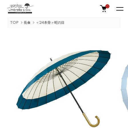
0
TOP
長傘
＜24本骨＞蛇の目