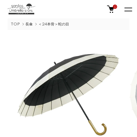
0
TOP
長傘
＜24本骨＞蛇の目