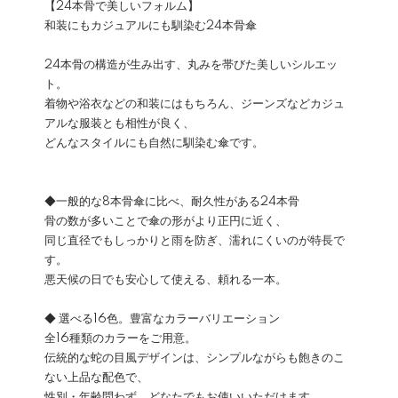
【24本骨で美しいフォルム】
和装にもカジュアルにも馴染む24本骨傘
24本骨の構造が生み出す、丸みを帯びた美しいシルエッ
ト。
着物や浴衣などの和装にはもちろん、ジーンズなどカジュ
アルな服装とも相性が良く、
どんなスタイルにも自然に馴染む傘です。
◆一般的な8本骨傘に比べ、耐久性がある24本骨
骨の数が多いことで傘の形がより正円に近く、
同じ直径でもしっかりと雨を防ぎ、濡れにくいのが特長で
す。
悪天候の日でも安心して使える、頼れる一本。
◆ 選べる16色。豊富なカラーバリエーション
全16種類のカラーをご用意。
伝統的な蛇の目風デザインは、シンプルながらも飽きのこ
ない上品な配色で、
性別・年齢問わず、どなたでもお使いいただけます。