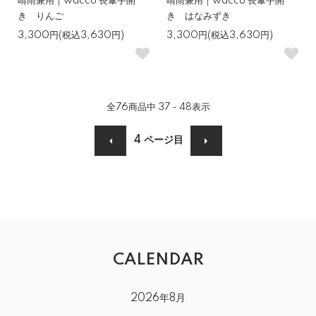
晴雨兼用｜wacco 長傘手開
晴雨兼用｜wacco 長傘手開
き りんご
き はなみずき
3,300円(税込3,630円)
3,300円(税込3,630円)
全
76
商品中
37 - 48
表示
4
ページ目
CALENDAR
2026年8月