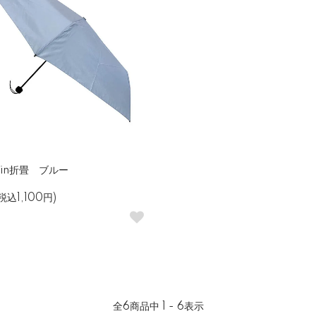
ain折畳 ブルー
税込1,100円)
全
6
商品中
1 - 6
表示