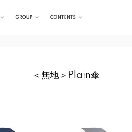
GROUP
CONTENTS
＜無地＞Plain傘