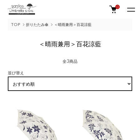
0
TOP
折りたたみ傘
＜晴雨兼用＞百花涼藍
＜晴雨兼用＞百花涼藍
全3商品
並び替え